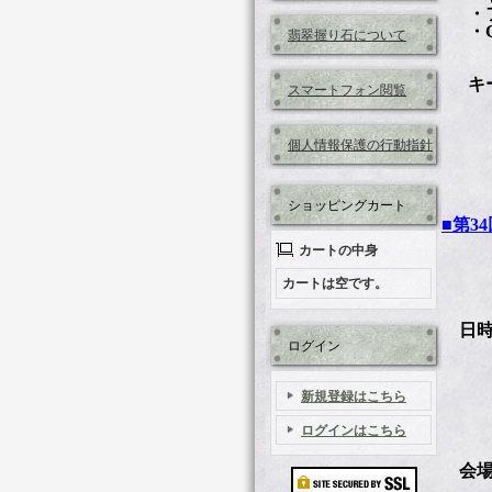
・フ
・CNプ
翡翠握り石について
057
キー
スマートフォン閲覧
個人情報保護の行動指針
ショッピングカート
■第3
カートの中身
カートは空です。
日時：
ログイン
10
新規登録はこちら
12
ログインはこちら
会場