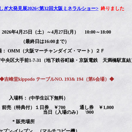
しぎ大発見展2026<第32回大阪ミネラルショー>
終りました
2026年4月25日（土）～4月27日(月） 10:00～18:00
終日は16:00まで）
： OMM（大阪マーチャンダイズ・マート）２Ｆ
中央区大手前1-7-31（地下鉄谷町線・京阪電鉄 天満橋駅直結
峰堂kippodo テーブルNO. 193& 194（第6会場）◆
場料： (中学生以下無料）
（特典付）１日券 ￥700 通し券 ￥1,000
日（入場のみ） \900
 販売場所
ブン‐イレブン （マルチコピー機）