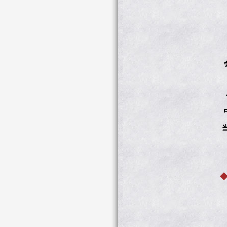
日
（最
会場
◆前
中学
当日
Yah
◆ 吉