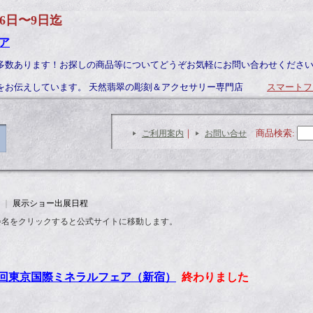
6日〜9日迄
ア
多数あります！お探しの商品等についてどうぞお気軽にお問い合わせくださ
力をお伝えしています。 天然翡翠の彫刻＆アクセサリー専門店
スマートフ
｜
商品検索
:
ご利用案内
お問い合せ
｜
展示ショー出展日程
会名をクリックすると公式サイトに移動します。
9回東京国際ミネラルフェア（新宿）
終わりました