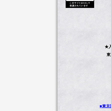
◆
1,
中
★
東京
■東