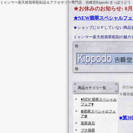
ミャンマー産天然翡翠彫刻品＆アクセサリー専門店 吉峰堂Kippodo きっぽうどう
★お休みのお知らせ: 8月
★NEW翡翠スペシャルフェ
★ショップにＵＰしていない商品
ミャンマー産天然翡翠彫刻の魅
ホーム
商品カテゴリ一覧
※展示
♥NEW 翡翠スペシャル
フェア♥
✿翡翠スペシャルフェ
ア✿
■第3
翡翠原石
プチ翡翠