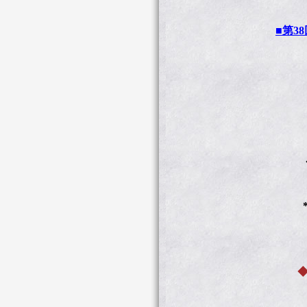
■第3
日
（最
会場
◆前
当日
*中
前売り
◆ 吉