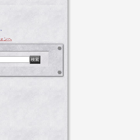
い。
ォンへ