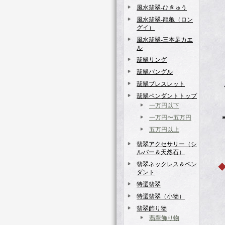
風水翡翠-ひきゅう
風水翡翠‐龍亀（ロン
日
グイ）
（最
風水翡翠‐三本足カエ
ル
会場
翡翠リング
翡翠バングル
翡翠ブレスレット
◆チ
翡翠ペンダントトップ
当日
一万円以下
一万円〜五万円
*中
五万円以上
翡翠アクセサリー（シ
ルバー＆天然石）
翡翠ネックレス＆ペン
◆ 吉
ダント
特選翡翠
特選翡翠（小物）
翡翠飾り物
翡翠飾り物