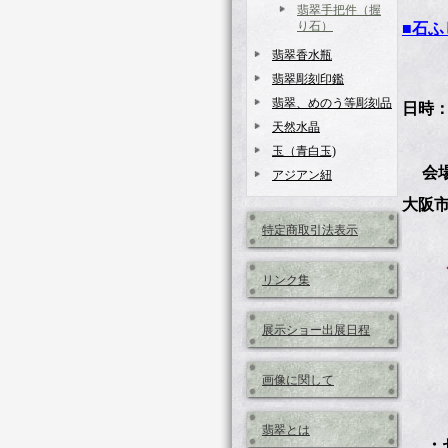
翡翠手把件（握
り石）
■石ふ
翡翠香水瓶
翡翠彫刻印鑑
翡翠、めのう等彫刻品
日時： 
天然水晶
（最
玉（青白玉)
会場
アジアン紐
大阪市
特定商取引法表示
◆吉
リンク集
展示ショー出展日程
入
前売
当
画像に関して
*
翡翠とは
・セ