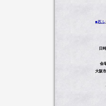
■石ふ
日時：
（最
会場
大阪市
◆吉
入