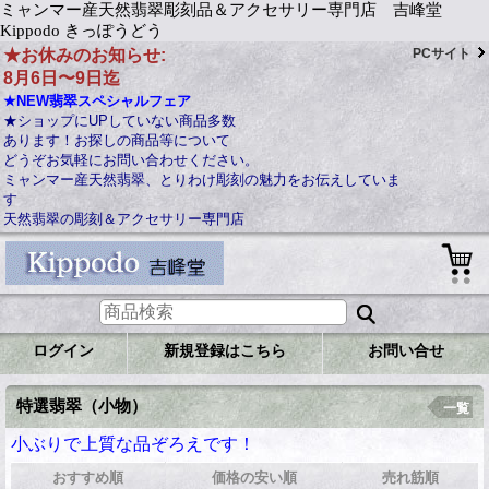
ミャンマー産天然翡翠彫刻品＆アクセサリー専門店 吉峰堂
Kippodo きっぽうどう
★お休みのお知らせ:
PCサイト
8月6日〜9日迄
★NEW翡翠スペシャルフェア
★ショップにUPしていない商品多数
あります！お探しの商品等について
どうぞお気軽にお問い合わせください。
ミャンマー産天然翡翠、とりわけ彫刻の魅力をお伝えしていま
す
天然翡翠の彫刻＆アクセサリー専門店
ログイン
新規登録はこちら
お問い合せ
特選翡翠（小物）
一覧
小ぶりで上質な品ぞろえです！
おすすめ順
価格の安い順
売れ筋順