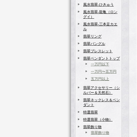
風水翡翠-ひきゅう
風水翡翠‐龍亀（ロン
グイ）
風水翡翠‐三本足カエ
ル
翡翠リング
翡翠バングル
翡翠ブレスレット
翡翠ペンダントトップ
一万円以下
一万円〜五万円
五万円以上
翡翠アクセサリー（シ
ルバー＆天然石）
翡翠ネックレス＆ペン
ダント
特選翡翠
特選翡翠（小物）
翡翠飾り物
翡翠飾り物