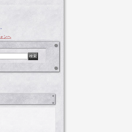
い。
ォンへ