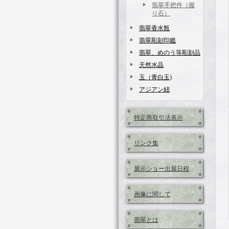
翡翠手把件（握
り石）
翡翠香水瓶
翡翠彫刻印鑑
翡翠、めのう等彫刻品
天然水晶
玉（青白玉)
アジアン紐
特定商取引法表示
リンク集
展示ショー出展日程
画像に関して
翡翠とは