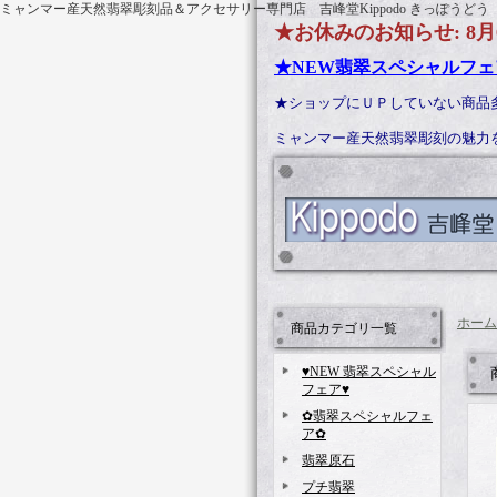
ミャンマー産天然翡翠彫刻品＆アクセサリー専門店 吉峰堂Kippodo きっぽうどう
★お休みのお知らせ: 8月
★NEW翡翠スペシャルフェ
★ショップにＵＰしていない商品
ミャンマー産天然翡翠彫刻の魅
ホーム
商品カテゴリ一覧
♥NEW 翡翠スペシャル
フェア♥
✿翡翠スペシャルフェ
ア✿
翡翠原石
プチ翡翠