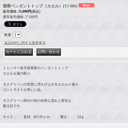
翡翠ペンダントトップ（カエル）
[
TJ 086
]
販売価格
:
15,000円
(税込)
通常販売価格
:
27,000円
数量
:
返品特約に関する重要事項
｜
ミャンマー産天然翡翠のペンダントトップ
カエル＆蓮の彫り
モスグリーンの背景に浮かび上がるカエルと蓮の
コントラストが美しい品。
モスグリーン部分の色の自然な流れと変化も
要注目です。
サイズ： 直径 約3.85ｃｍ 重さ： 24ｇ