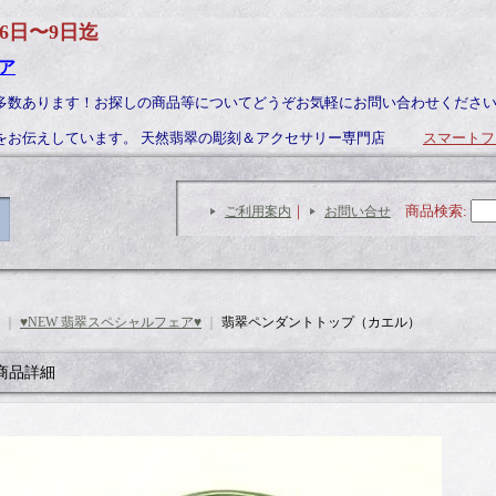
6日〜9日迄
ア
多数あります！お探しの商品等についてどうぞお気軽にお問い合わせくださ
力をお伝えしています。 天然翡翠の彫刻＆アクセサリー専門店
スマートフ
｜
商品検索
:
ご利用案内
お問い合せ
｜
♥NEW 翡翠スペシャルフェア♥
｜
翡翠ペンダントトップ（カエル）
商品詳細