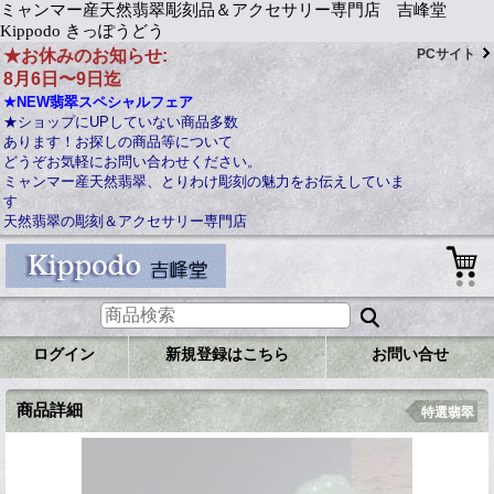
ミャンマー産天然翡翠彫刻品＆アクセサリー専門店 吉峰堂
Kippodo きっぽうどう
★お休みのお知らせ:
PCサイト
8月6日〜9日迄
★NEW翡翠スペシャルフェア
★ショップにUPしていない商品多数
あります！お探しの商品等について
どうぞお気軽にお問い合わせください。
ミャンマー産天然翡翠、とりわけ彫刻の魅力をお伝えしていま
す
天然翡翠の彫刻＆アクセサリー専門店
ログイン
新規登録はこちら
お問い合せ
商品詳細
特選翡翠